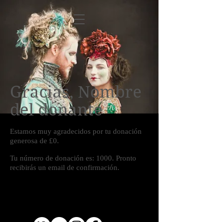
Gracias, Nombre
del donante
Estamos muy agradecidos por tu donación
generosa de £0.
Tu número de donación es: 1000. Pronto
recibirás un email de confirmación.