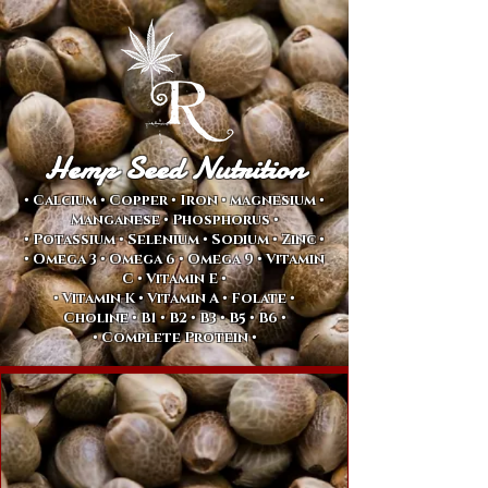
Hemp Seed Nutrition
• Calcium • Copper • Iron • magnesium •
Manganese • Phosphorus •
• Potassium • Selenium • Sodium • Zinc •
• Omega 3 • Omega 6 • Omega 9 • Vitamin
C • Vitamin E •
• Vitamin K • Vitamin A • Folate •
Choline • B1 •
B2 • B3 • B5 • B6 •
• Complete Protein •