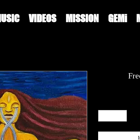
USIC
VIDEOS
MISSION
GEMi
Fre
I