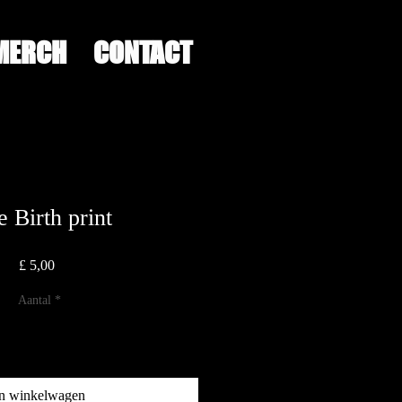
MERCH
CONTACT
e Birth print
Prijs
£ 5,00
Aantal
*
n winkelwagen