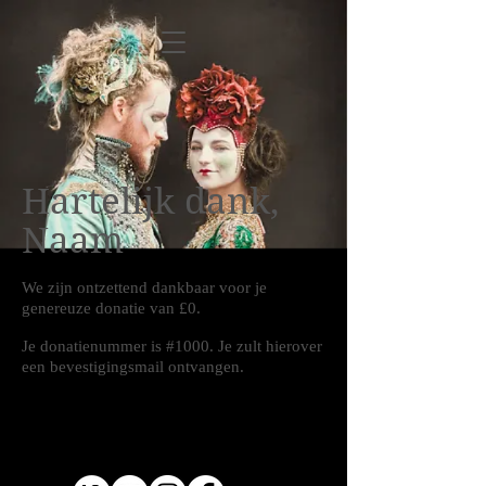
Hartelijk dank,
Naam
We zijn ontzettend dankbaar voor je
genereuze donatie van £0.
Je donatienummer is #1000. Je zult hierover
een bevestigingsmail ontvangen.