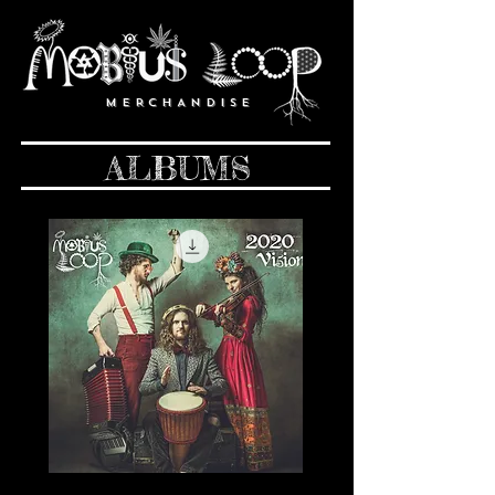
M E R C H A N D I S E
ALBUMS