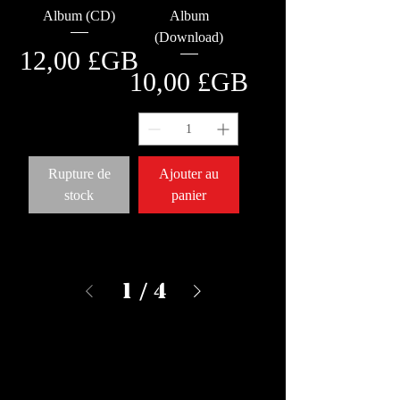
Album (CD)
Album
(Download)
Prix
12,00 £GB
Prix
10,00 £GB
Rupture de
Ajouter au
stock
panier
1
/
4