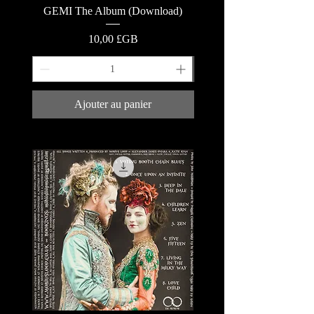
GEMI The Album (Download)
GEMI The Album (Lyric
Prix
10,00 £GB
Ajouter au panier