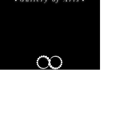
•
•
HOME