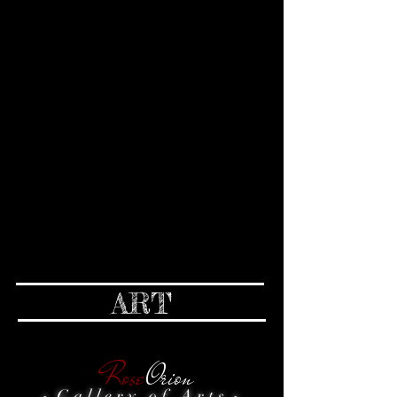
ART
Rose
Orion
G a l l e r y o f A r t s